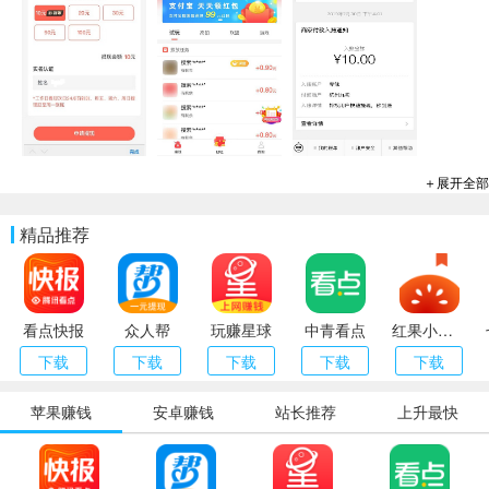
＋展开全部
精品推荐
看点快报
众人帮
玩赚星球
中青看点
红果小说（番茄小说）
下载
下载
下载
下载
下载
苹果赚钱
安卓赚钱
站长推荐
上升最快