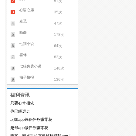
2
51次
心语心愿
3
35次
牵觅
4
47次
陌颜
5
178次
七猫小说
6
64次
喜伴
7
82次
七猫免费小说
8
148次
柚子快报
9
136次
福利资讯
只要心常相依
你已经远走
玩咖app兼职任务赚零花
趣帮app做任务赚零花
赚客，安卓手机下载试玩赚钱app！