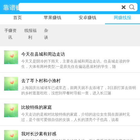
靠谱赚
首页
苹果赚钱
安卓赚钱
网赚线报
手赚资
线报福
杂
讯
利
谈
今天在县城和周边走访
今天又是阴冷的下雨天，主要在县城和周边走访。住县城走读的学
生，大体有两种类型:一是原先住在偏远悬崖村的学生，随
去了芩卜村和小渔村
上海国庆出城堵车已成常态，前两天就不去添堵了，3日原打算去崇明
的乡村逛逛吃吃，没想到早餐时导航一查，进入长江隧
比较特殊的家庭
今天走访的是相对比较特殊的家庭，介绍的这位女生我在面谈时见
过，是个很可爱很自信的女孩，人长的漂亮个子也高，说着
我对长沙素有好感