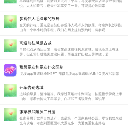
早晨睡到自然醒，洗漱时又去冲了个凉，再次享受酒店温泉带来的愉
悦。太太怕吃亏，也去冲凉享受了一番。可能是心理因素
参观伟人毛泽东的故居
全天的行程，重点是去韶山参观伟人毛泽东的故居。考虑到长沙到韶
山有一个半小时的车程，我们在网上提前预约时，将参观
高速前往凤凰古城
早晨七点从酒店出发，沿长芷高速前往凤凰古城。虽说高速上有迷
雾，但正常行驶能见度没问题，而沿途群山被云雾缭绕，若
甜颜觅友和觅友什么区别
觅友app邀请码 66K6PT 甜颜觅友app邀请码 MJN4O 觅友和甜颜
开车告别边城
边城的早晨，清净清凉。我穿过茶峒街来到河边，按照指示牌爬上半
山坡，顺着台阶去了翠翠居、白塔和三省观景台。虽说景
张家界武陵源二日游
张家界属于世界自然遗产，也是第一个国家森林公园。尽管我曾来过
也有攻略，考虑到景区面积大景点多，为避免重复走路造