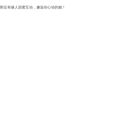
附近有缘人甜蜜互动，邂逅你心动的她！