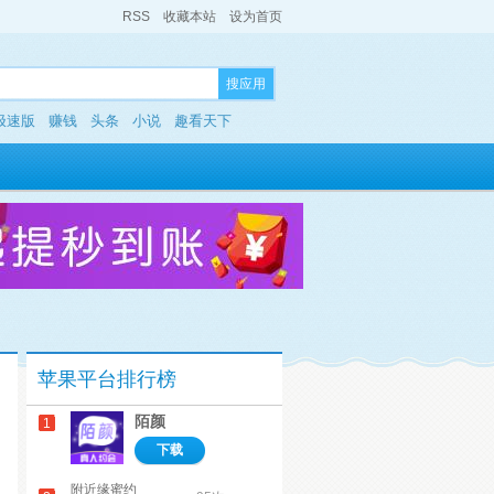
RSS
收藏本站
设为首页
搜应用
极速版
赚钱
头条
小说
趣看天下
苹果平台排行榜
陌颜
1
下载
附近缘蜜约