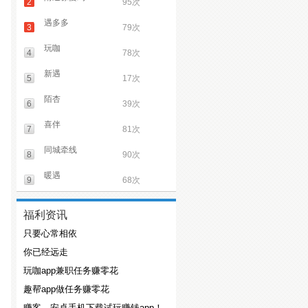
2
95次
遇多多
3
79次
玩咖
4
78次
新遇
5
17次
陌杏
6
39次
喜伴
7
81次
同城牵线
8
90次
暖遇
9
68次
福利资讯
只要心常相依
你已经远走
玩咖app兼职任务赚零花
趣帮app做任务赚零花
赚客，安卓手机下载试玩赚钱app！