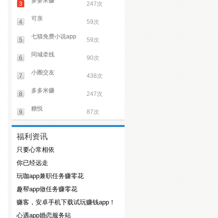
多多米赚
3
247次
可亲
4
59次
七猫免费小说app
5
59次
同城牵线
6
90次
小圈交友
7
438次
多多米赚
8
247次
糖悦
9
87次
福利资讯
只要心常相依
你已经远走
玩咖app兼职任务赚零花
趣帮app做任务赚零花
赚客，安卓手机下载试玩赚钱app！
心遇app婚恋服务站