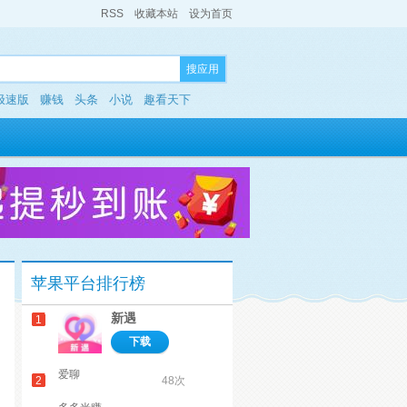
RSS
收藏本站
设为首页
搜应用
极速版
赚钱
头条
小说
趣看天下
苹果平台排行榜
新遇
1
下载
爱聊
2
48次