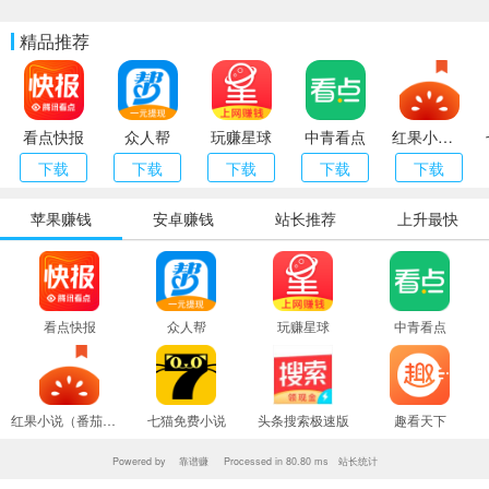
精品推荐
看点快报
众人帮
玩赚星球
中青看点
红果小说（番茄小说）
下载
下载
下载
下载
下载
苹果赚钱
安卓赚钱
站长推荐
上升最快
看点快报
众人帮
玩赚星球
中青看点
红果小说（番茄小说）
七猫免费小说
头条搜索极速版
趣看天下
Powered by
靠谱赚
Processed in 80.80 ms 站长统计