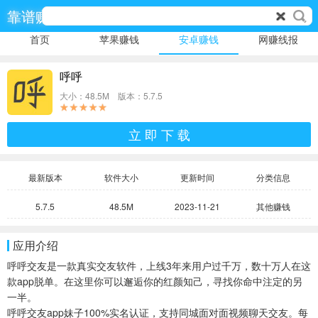
靠谱赚
首页
苹果赚钱
安卓赚钱
网赚线报
呼呼
大小：48.5M 版本：5.7.5
立 即 下 载
最新版本
软件大小
更新时间
分类信息
5.7.5
48.5M
2023-11-21
其他赚钱
应用介绍
呼呼交友是一款真实交友软件，上线3年来用户过千万，数十万人在这
款app脱单。在这里你可以邂逅你的红颜知己，寻找你命中注定的另
一半。
呼呼交友app妹子100%实名认证，支持同城面对面视频聊天交友。每