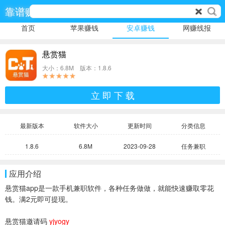
靠谱赚
首页
苹果赚钱
安卓赚钱
网赚线报
悬赏猫
大小：6.8M 版本：1.8.6
立 即 下 载
最新版本
软件大小
更新时间
分类信息
1.8.6
6.8M
2023-09-28
任务兼职
应用介绍
悬赏猫app是一款手机兼职软件，各种任务做做，就能快速赚取零花
钱。满2元即可提现。
悬赏猫邀请码
yjyogy