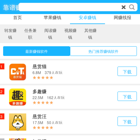
靠谱赚
首页
苹果赚钱
安卓赚钱
网赚线报
转发赚
任务兼
阅读赚
视频赚
其他赚
钱
职
钱
钱
钱
最新赚钱软件
热门推荐赚钱软件
悬赏猫
1
下载
6.8M 379人在玩
多趣赚
2
下载
22.5M 162人在玩
悬赏汪
3
下载
17.5M 50人在玩