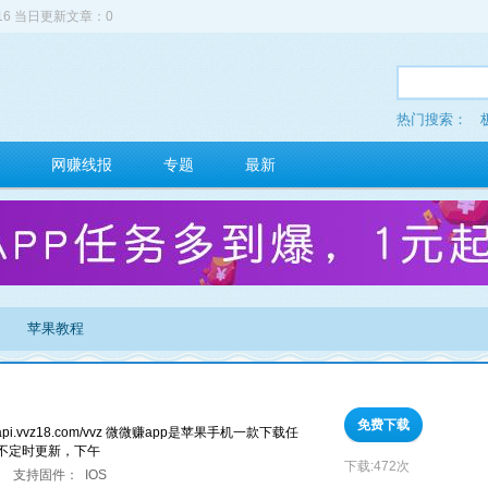
516 当日更新文章：0
热门搜索：
网赚线报
专题
最新
苹果教程
免费下载
api.vvz18.com/vvz 微微赚app是苹果手机一款下载任
不定时更新，下午
下载:
472次
支持固件：
IOS