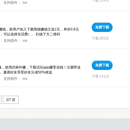
下载:
214次
支持固件：
ios
免费下载
钱，新用户加入下载熊猫赚钱立送2元，单价0.8元
元，可以选择充话费）。 扫描下方二维码
下载:
392次
支持固件：
ios
免费下载
钱，使用武林外赚，下载试玩app赚零花钱！注册即送
来， 邀请好友享受好友分成50%收益
下载:
141次
支持固件：
ios
2/7 页