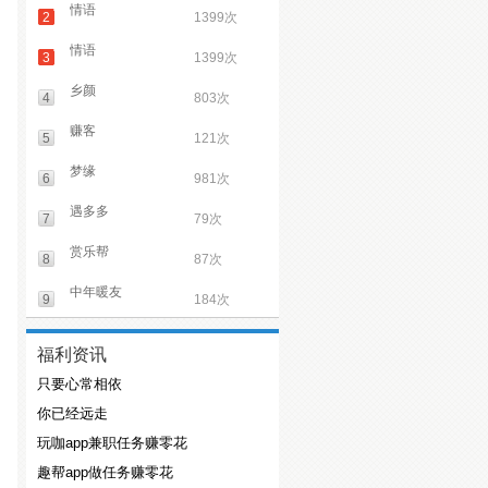
情语
2
1399次
情语
3
1399次
乡颜
4
803次
赚客
5
121次
梦缘
6
981次
遇多多
7
79次
赏乐帮
8
87次
中年暖友
9
184次
福利资讯
只要心常相依
你已经远走
玩咖app兼职任务赚零花
趣帮app做任务赚零花