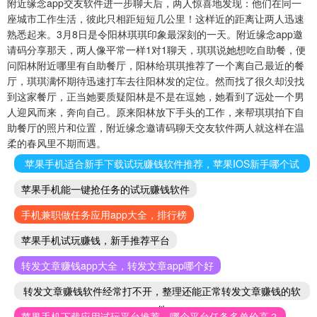
附近缘念app交友软件进一步聊天后，两人惊喜地发现：他们在同一
座城市工作生活，彼此只相距短短几公里！这样近的距离让两人迅速
熟悉起来。3月8日是令阳林琪琪印象最深刻的一天。附近缘念app邀
请码分享那天，两人像平常一样1对1聊天，琪琪说她想吃自助餐，便
问阳林附近哪里有自助餐厅，阳林给琪琪推荐了一个离自己最近的餐
厅，琪琪满怀期待迅速打车去往阳林发的定位。然而找了很久却没找
到这家餐厅，正当她要质疑阳林是不是在逗她，她看到了远处一个男
人迎风而来，奔向自己。原来阳林放下手头的工作，来帮琪琪拍下自
助餐厅的照片和位置，附近缘念邀请码聊天交友软件两人就这样在温
柔的春风里不期而遇。
苹果手机适合新手下载试玩赚钱软件推荐，苹果IOS新手哪个试
玩赚钱软件好
苹果手机能一键抢任务的试玩赚钱软件
手机兼职做任务应用app大全，排行榜
苹果手机试玩赚钱，新手推荐平台
转发文章赚钱app大全，转发文章app哪个好
转发文章赚钱软件经常打不开，整理还能正常转发文章赚钱的软
件
苹果手机下载应用试玩平台推荐，哪个平台任务多单价高？