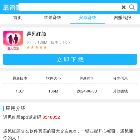
靠谱赚
首页
苹果赚钱
安卓赚钱
网赚线报
遇见红颜
大小：136M 版本：1.0.7
立 即 下 载
最新版本
软件大小
更新时间
分类信息
1.0.7
136M
2024-06-30
其他赚钱
应用介绍
遇见红颜app邀请码
8548052
遇见红颜交友软件真实的聊天交友app，一键匹配开心畅聊，遇见懂
你的人！