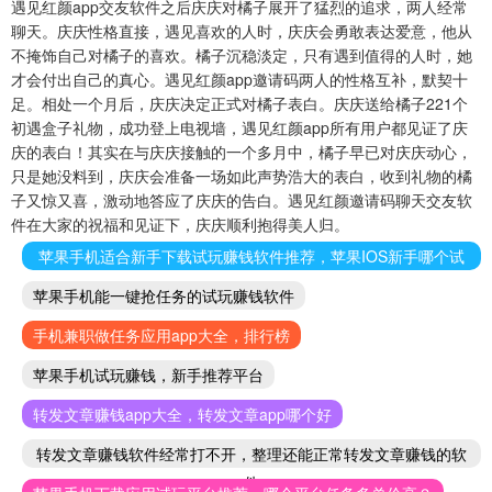
遇见红颜app交友软件之后庆庆对橘子展开了猛烈的追求，两人经常
聊天。庆庆性格直接，遇见喜欢的人时，庆庆会勇敢表达爱意，他从
不掩饰自己对橘子的喜欢。橘子沉稳淡定，只有遇到值得的人时，她
才会付出自己的真心。遇见红颜app邀请码两人的性格互补，默契十
足。相处一个月后，庆庆决定正式对橘子表白。庆庆送给橘子221个
初遇盒子礼物，成功登上电视墙，遇见红颜app所有用户都见证了庆
庆的表白！其实在与庆庆接触的一个多月中，橘子早已对庆庆动心，
只是她没料到，庆庆会准备一场如此声势浩大的表白，收到礼物的橘
子又惊又喜，激动地答应了庆庆的告白。遇见红颜邀请码聊天交友软
件在大家的祝福和见证下，庆庆顺利抱得美人归。
苹果手机适合新手下载试玩赚钱软件推荐，苹果IOS新手哪个试
玩赚钱软件好
苹果手机能一键抢任务的试玩赚钱软件
手机兼职做任务应用app大全，排行榜
苹果手机试玩赚钱，新手推荐平台
转发文章赚钱app大全，转发文章app哪个好
转发文章赚钱软件经常打不开，整理还能正常转发文章赚钱的软
件