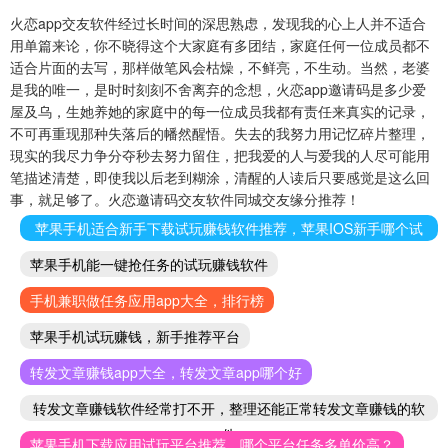
火恋app交友软件经过长时间的深思熟虑，发现我的心上人并不适合
用单篇来论，你不晓得这个大家庭有多团结，家庭任何一位成员都不
适合片面的去写，那样做笔风会枯燥，不鲜亮，不生动。当然，老婆
是我的唯一，是时时刻刻不舍离弃的念想，火恋app邀请码是多少爱
屋及乌，生她养她的家庭中的每一位成员我都有责任来真实的记录，
不可再重现那种失落后的幡然醒悟。失去的我努力用记忆碎片整理，
現实的我尽力争分夺秒去努力留住，把我爱的人与爱我的人尽可能用
笔描述清楚，即使我以后老到糊涂，清醒的人读后只要感觉是这么回
事，就足够了。火恋邀请码交友软件同城交友缘分推荐！
苹果手机适合新手下载试玩赚钱软件推荐，苹果IOS新手哪个试
玩赚钱软件好
苹果手机能一键抢任务的试玩赚钱软件
手机兼职做任务应用app大全，排行榜
苹果手机试玩赚钱，新手推荐平台
转发文章赚钱app大全，转发文章app哪个好
转发文章赚钱软件经常打不开，整理还能正常转发文章赚钱的软
件
苹果手机下载应用试玩平台推荐，哪个平台任务多单价高？