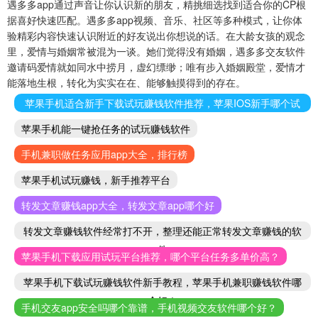
遇多多app通过声音让你认识新的朋友，精挑细选找到适合你的CP根
据喜好快速匹配。遇多多app视频、音乐、社区等多种模式，让你体
验精彩内容快速认识附近的好友说出你想说的话。在大龄女孩的观念
里，爱情与婚姻常被混为一谈。她们觉得没有婚姻，遇多多交友软件
邀请码爱情就如同水中捞月，虚幻缥缈；唯有步入婚姻殿堂，爱情才
能落地生根，转化为实实在在、能够触摸得到的存在。
苹果手机适合新手下载试玩赚钱软件推荐，苹果IOS新手哪个试
玩赚钱软件好
苹果手机能一键抢任务的试玩赚钱软件
手机兼职做任务应用app大全，排行榜
苹果手机试玩赚钱，新手推荐平台
转发文章赚钱app大全，转发文章app哪个好
转发文章赚钱软件经常打不开，整理还能正常转发文章赚钱的软
件
苹果手机下载应用试玩平台推荐，哪个平台任务多单价高？
苹果手机下载试玩赚钱软件新手教程，苹果手机兼职赚钱软件哪
个好！
手机交友app安全吗哪个靠谱，手机视频交友软件哪个好？