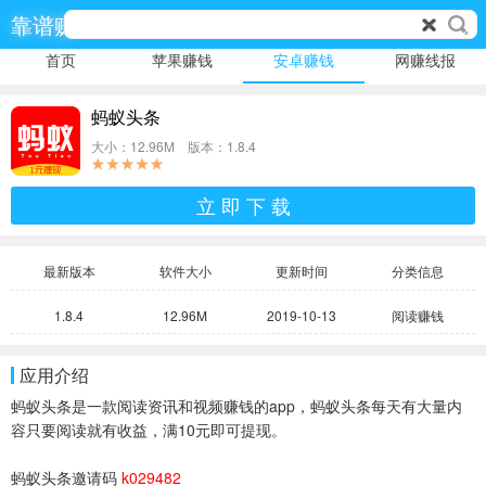
靠谱赚
首页
苹果赚钱
安卓赚钱
网赚线报
蚂蚁头条
大小：12.96M 版本：1.8.4
立 即 下 载
最新版本
软件大小
更新时间
分类信息
1.8.4
12.96M
2019-10-13
阅读赚钱
应用介绍
蚂蚁头条是一款阅读资讯和视频赚钱的app，蚂蚁头条每天有大量内
容只要阅读就有收益，满10元即可提现。
蚂蚁头条邀请码
k029482