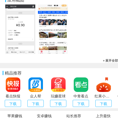
＋展开全部
精品推荐
看点快报
众人帮
玩赚星球
中青看点
红果小说（番茄小说）
下载
下载
下载
下载
下载
苹果赚钱
安卓赚钱
站长推荐
上升最快