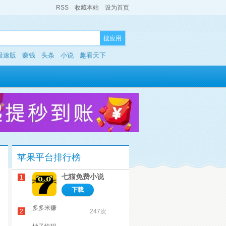
RSS
收藏本站
设为首页
搜应用
极速版
赚钱
头条
小说
趣看天下
苹果平台排行榜
七猫免费小说
1
下载
多多米赚
2
247次