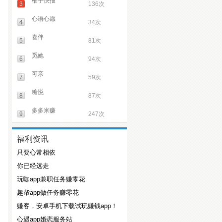
柚子快报
3
136次
心语心愿
4
34次
喜伴
5
81次
觅她
6
94次
可亲
7
59次
糖悦
8
87次
多多米赚
9
247次
福利资讯
只要心常相依
你已经远走
玩咖app兼职任务赚零花
趣帮app做任务赚零花
赚客，安卓手机下载试玩赚钱app！
心遇app婚恋服务站