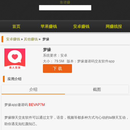
靠谱赚
首页
苹果赚钱
安卓赚钱
网赚线报
安卓赚钱
»
其他赚钱
» 梦缘
梦缘
系统要求：安卓
大小： 79.5M 版本：梦缘邀请码交友软件app
下 载
应用介绍
介绍
截图
梦缘app邀请码
BEVAP7M
梦缘聊天交友软件可以通过文字，语音，视频等都多种方式与心动的ta聊天互动，
助你遇见知红颜知己。