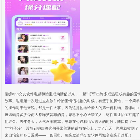
聊缘app交友软件崽崽和怡宝成为情侣以来，一起“书写”出许多或温暖或有趣的爱
故事。崽崽第一次通过交友软件给怡宝情侣礼物的时候，有些手忙脚错，一个简单
的操作对于他来说，却是一件大事，因为这是他送给爱人的第一份礼物。聊缘app
邀请码是多少令两人都啼笑皆非的是，崽崽不小心送错了人，这件事让怡宝打趣了
他许久。去年冬天，天气逐渐转凉，崽崽在心遇和怡宝聊天的时候，随口提了一
句“脖子冷”，没想到她却将这句寻常普通的话放在心上，过了几天，崽崽就收到了
来自怡宝的冬日温暖——一条围巾。聊缘邀请码交友软件同城交友缘分速配！