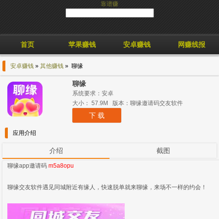
靠谱赚
首页
苹果赚钱
安卓赚钱
网赚线报
安卓赚钱
»
其他赚钱
» 聊缘
聊缘
系统要求：安卓
大小： 57.9M 版本：聊缘邀请码交友软件
下 载
应用介绍
介绍
截图
聊缘app邀请码
m5a8opu
聊缘交友软件遇见同城附近有缘人，快速脱单就来聊缘，来场不一样的约会！