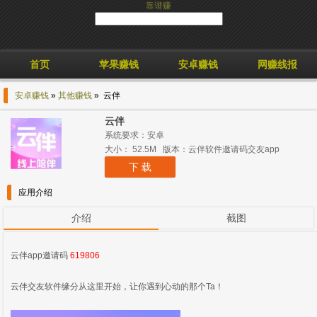
靠谱赚
首页
苹果赚钱
安卓赚钱
网赚线报
安卓赚钱
»
其他赚钱
» 云伴
云伴
系统要求：安卓
大小： 52.5M 版本：云伴软件邀请码交友app
下 载
应用介绍
介绍
截图
云伴app邀请码
619806
云伴交友软件缘分从这里开始，让你遇到心动的那个Ta！