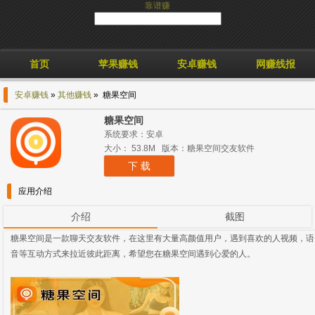
靠谱赚
首页
苹果赚钱
安卓赚钱
网赚线报
安卓赚钱
»
其他赚钱
» 糖果空间
糖果空间
系统要求：安卓
大小： 53.8M 版本：糖果空间交友软件
下 载
应用介绍
介绍
截图
糖果空间是一款聊天交友软件，在这里有大量高颜值用户，遇到喜欢的人视频，语
音等互动方式来拉近彼此距离，希望您在糖果空间遇到心爱的人。